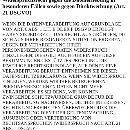
besonderen Fällen sowie gegen Direktwerbung (Art.
21 DSGVO)
WENN DIE DATENVERARBEITUNG AUF GRUNDLAGE
VON ART. 6 ABS. 1 LIT. E ODER F DSGVO ERFOLGT,
HABEN SIE JEDERZEIT DAS RECHT, AUS GRÜNDEN, DIE
SICH AUS IHRER BESONDEREN SITUATION ERGEBEN,
GEGEN DIE VERARBEITUNG IHRER
PERSONENBEZOGENEN DATEN WIDERSPRUCH
EINZULEGEN; DIES GILT AUCH FÜR EIN AUF DIESE
BESTIMMUNGEN GESTÜTZTES PROFILING. DIE
JEWEILIGE RECHTSGRUNDLAGE, AUF DENEN EINE
VERARBEITUNG BERUHT, ENTNEHMEN SIE DIESER
DATENSCHUTZERKLÄRUNG. WENN SIE WIDERSPRUCH
EINLEGEN, WERDEN WIR IHRE BETROFFENEN
PERSONENBEZOGENEN DATEN NICHT MEHR
VERARBEITEN, ES SEI DENN, WIR KÖNNEN
ZWINGENDE SCHUTZWÜRDIGE GRÜNDE FÜR DIE
VERARBEITUNG NACHWEISEN, DIE IHRE INTERESSEN,
RECHTE UND FREIHEITEN ÜBERWIEGEN ODER DIE
VERARBEITUNG DIENT DER GELTENDMACHUNG,
AUSÜBUNG ODER VERTEIDIGUNG VON
RECHTSANSPRÜCHEN (WIDERSPRUCH NACH ART. 21
ABS. 1 DSGVO).