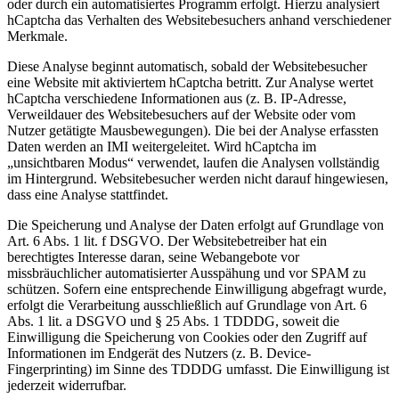
oder durch ein automatisiertes Programm erfolgt. Hierzu analysiert
hCaptcha das Verhalten des Websitebesuchers anhand verschiedener
Merkmale.
Diese Analyse beginnt automatisch, sobald der Websitebesucher
eine Website mit aktiviertem hCaptcha betritt. Zur Analyse wertet
hCaptcha verschiedene Informationen aus (z. B. IP-Adresse,
Verweildauer des Websitebesuchers auf der Website oder vom
Nutzer getätigte Mausbewegungen). Die bei der Analyse erfassten
Daten werden an IMI weitergeleitet. Wird hCaptcha im
„unsichtbaren Modus“ verwendet, laufen die Analysen vollständig
im Hintergrund. Websitebesucher werden nicht darauf hingewiesen,
dass eine Analyse stattfindet.
Die Speicherung und Analyse der Daten erfolgt auf Grundlage von
Art. 6 Abs. 1 lit. f DSGVO. Der Websitebetreiber hat ein
berechtigtes Interesse daran, seine Webangebote vor
missbräuchlicher automatisierter Ausspähung und vor SPAM zu
schützen. Sofern eine entsprechende Einwilligung abgefragt wurde,
erfolgt die Verarbeitung ausschließlich auf Grundlage von Art. 6
Abs. 1 lit. a DSGVO und § 25 Abs. 1 TDDDG, soweit die
Einwilligung die Speicherung von Cookies oder den Zugriff auf
Informationen im Endgerät des Nutzers (z. B. Device-
Fingerprinting) im Sinne des TDDDG umfasst. Die Einwilligung ist
jederzeit widerrufbar.